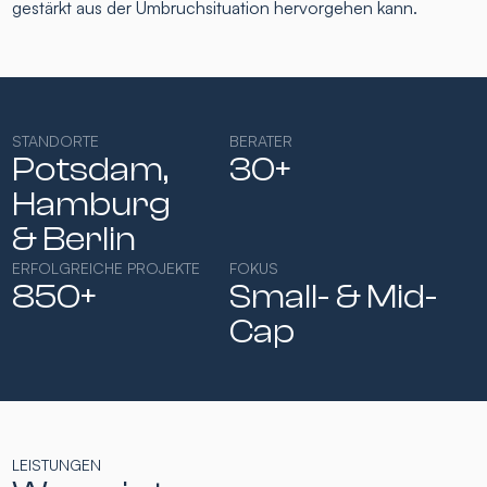
gestärkt aus der Umbruchsituation hervorgehen kann.
STANDORTE
BERATER
Potsdam,
30+
Hamburg​
& Berlin
ERFOLGREICHE PROJEKTE
FOKUS
850+
Small- & Mid-
Cap​
LEISTUNGEN