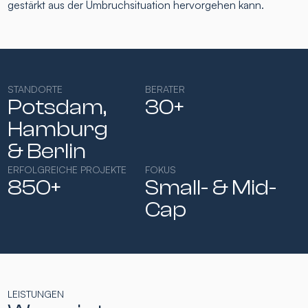
gestärkt aus der Umbruchsituation hervorgehen kann.
STANDORTE
BERATER
Potsdam,
30+
Hamburg​
& Berlin
ERFOLGREICHE PROJEKTE
FOKUS
850+
Small- & Mid-
Cap​
LEISTUNGEN