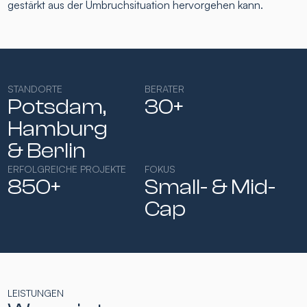
gestärkt aus der Umbruchsituation hervorgehen kann.
STANDORTE
BERATER
Potsdam,
30+
Hamburg​
& Berlin
ERFOLGREICHE PROJEKTE
FOKUS
850+
Small- & Mid-
Cap​
LEISTUNGEN