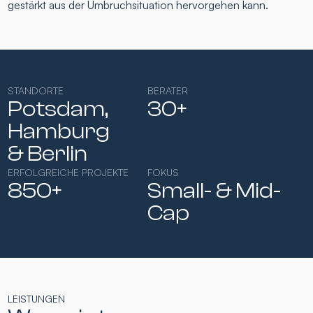
gestärkt aus der Umbruchsituation hervorgehen kann.
STANDORTE
BERATER
Potsdam,
30+
Hamburg​
& Berlin
ERFOLGREICHE PROJEKTE
FOKUS
850+
Small- & Mid-
Cap​
LEISTUNGEN