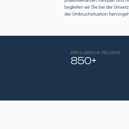
praxisrelevanten Fahrplan und h
begleiten wir Sie bei der Umse
der Umbruchsituation hervorge
ERFOLGREICHE PROJEKTE
850+