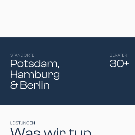
STANDORTE
BERATER
Potsdam,
30+
Hamburg​
& Berlin
LEISTUNGEN
Was wir tun