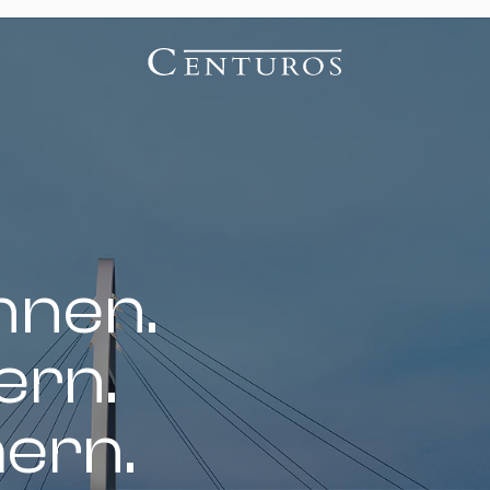
nnen.
ern.
hern.