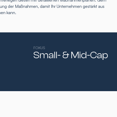
interlegen diesen mit detaillierten Maßnahmenplänen. Gern
tzung der Maßnahmen, damit Ihr Unternehmen gestärkt aus
hen kann.
FOKUS
Small- & Mid-Cap​