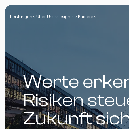
Leistungen
Über Uns
Insights
Karriere
Werte erke
Risiken steu
Zukunft sic