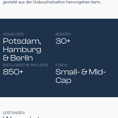
gestärkt aus der Umbruchsituation hervorgehen kann.
STANDORTE
BERATER
Potsdam,
30+
Hamburg​
& Berlin
ERFOLGREICHE PROJEKTE
FOKUS
850+
Small- & Mid-
Cap​
LEISTUNGEN