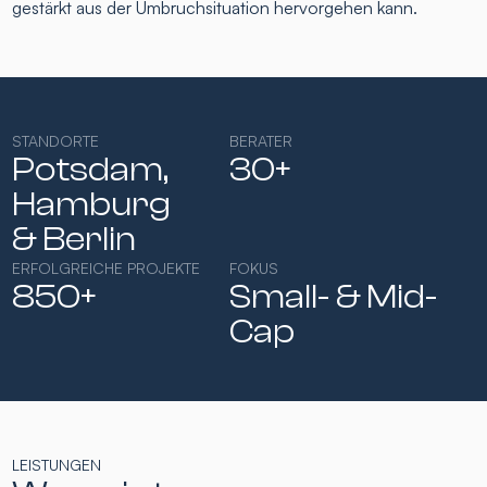
gestärkt aus der Umbruchsituation hervorgehen kann.
STANDORTE
BERATER
Potsdam,
30+
Hamburg​
& Berlin
ERFOLGREICHE PROJEKTE
FOKUS
850+
Small- & Mid-
Cap​
LEISTUNGEN