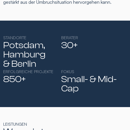
gestärkt aus der Umbruchsituation hervorgehen kann.
STANDORTE
BERATER
Potsdam,
30+
Hamburg​
& Berlin
ERFOLGREICHE PROJEKTE
FOKUS
850+
Small- & Mid-
Cap​
LEISTUNGEN