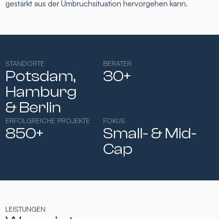
gestärkt aus der Umbruchsituation hervorgehen kann.
STANDORTE
BERATER
Potsdam,
30+
Hamburg​
& Berlin
ERFOLGREICHE PROJEKTE
FOKUS
850+
Small- & Mid-
Cap​
LEISTUNGEN