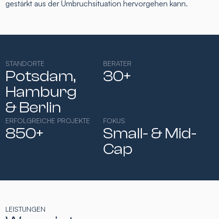
gestärkt aus der Umbruchsituation hervorgehen kann.
STANDORTE
BERATER
Potsdam,
30+
Hamburg​
& Berlin
ERFOLGREICHE PROJEKTE
FOKUS
850+
Small- & Mid-
Cap​
LEISTUNGEN