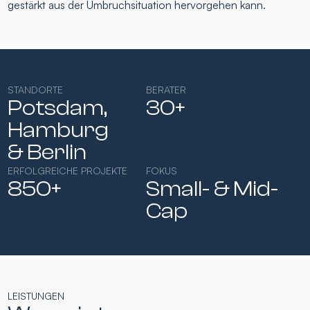
gestärkt aus der Umbruchsituation hervorgehen kann.
STANDORTE
BERATER
Potsdam,
30+
Hamburg​
& Berlin
ERFOLGREICHE PROJEKTE
FOKUS
850+
Small- & Mid-
Cap​
LEISTUNGEN