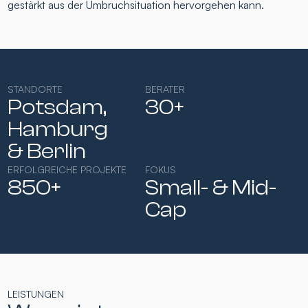
gestärkt aus der Umbruchsituation hervorgehen kann.
STANDORTE
BERATER
Potsdam,
30+
Hamburg​
& Berlin
ERFOLGREICHE PROJEKTE
FOKUS
850+
Small- & Mid-
Cap​
LEISTUNGEN