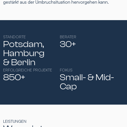
gestärkt aus der Umbruchsituation hervorgehen kann.
STANDORTE
BERATER
Potsdam,
30+
Hamburg​
& Berlin
ERFOLGREICHE PROJEKTE
FOKUS
850+
Small- & Mid-
Cap​
LEISTUNGEN