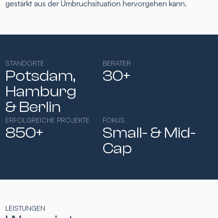
gestärkt aus der Umbruchsituation hervorgehen kann.
STANDORTE
BERATER
Potsdam,
30+
Hamburg​
& Berlin
ERFOLGREICHE PROJEKTE
FOKUS
850+
Small- & Mid-
Cap​
LEISTUNGEN