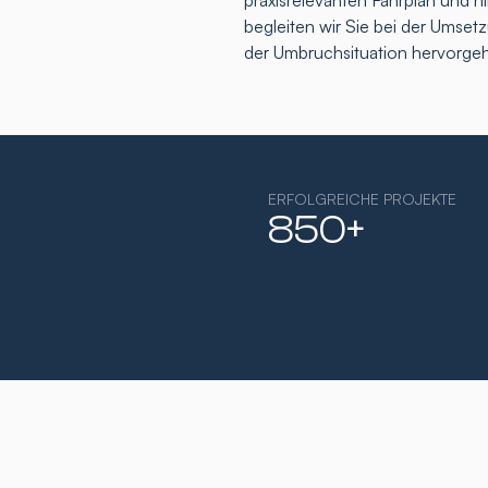
praxisrelevanten Fahrplan und h
begleiten wir Sie bei der Umse
der Umbruchsituation hervorge
ERFOLGREICHE PROJEKTE
850+