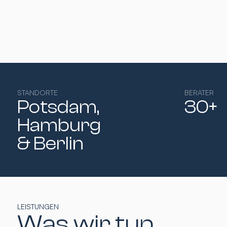
STANDORTE
BERATER
Potsdam,
30+
Hamburg​
& Berlin
LEISTUNGEN
Was wir tun