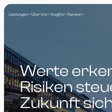
Leistungen
Über Uns
Insights
Karriere
Werte erke
Risiken steu
Zukunft sic