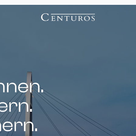
nnen.
ern.
hern.