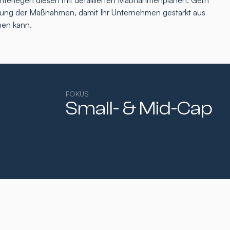
interlegen diesen mit detaillierten Maßnahmenplänen. Gern
tzung der Maßnahmen, damit Ihr Unternehmen gestärkt aus
hen kann.
FOKUS
Small- & Mid-Cap​