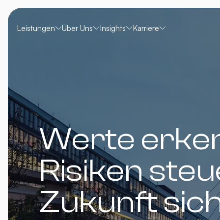
Leistungen
Über Uns
Insights
Karriere
Werte erke
Risiken steu
Zukunft sic