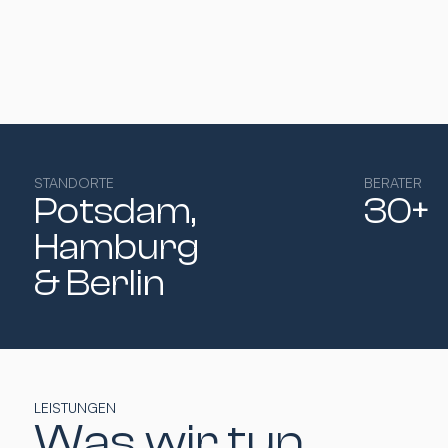
STANDORTE
BERATER
Potsdam,
30+
Hamburg​
& Berlin
LEISTUNGEN
Was wir tun