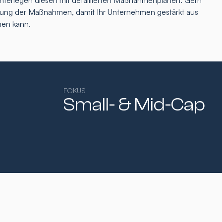
interlegen diesen mit detaillierten Maßnahmenplänen. Gern
tzung der Maßnahmen, damit Ihr Unternehmen gestärkt aus
hen kann.
FOKUS
Small- & Mid-Cap​