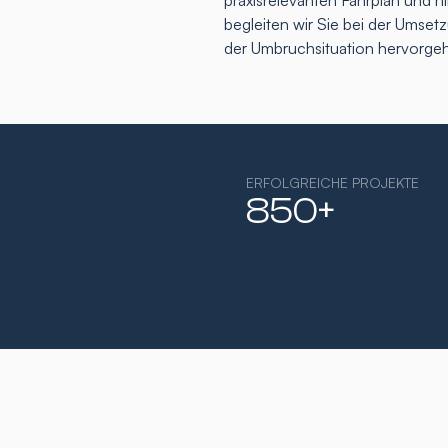
praxisrelevanten Fahrplan und h
begleiten wir Sie bei der Umse
der Umbruchsituation hervorge
ERFOLGREICHE PROJEKTE
850+