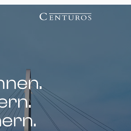
nnen.
ern.
hern.