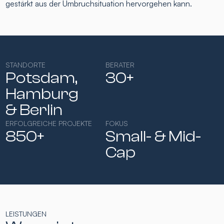
gestärkt aus der Umbruchsituation hervorgehen kann.
STANDORTE
BERATER
Potsdam,
30+
Hamburg​
& Berlin
ERFOLGREICHE PROJEKTE
FOKUS
850+
Small- & Mid-
Cap​
LEISTUNGEN