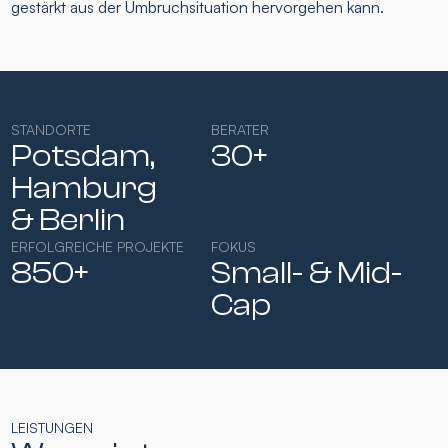
gestärkt aus der Umbruchsituation hervorgehen kann.
STANDORTE
BERATER
Potsdam,
30+
Hamburg​
& Berlin
ERFOLGREICHE PROJEKTE
FOKUS
850+
Small- & Mid-
Cap​
LEISTUNGEN