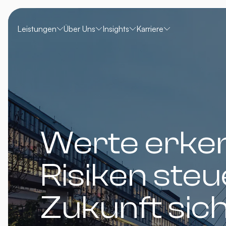
Leistungen
Über Uns
Insights
Karriere
Werte erke
Risiken steu
Zukunft sic