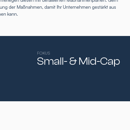
interlegen diesen mit detaillierten Maßnahmenplänen. Gern
tzung der Maßnahmen, damit Ihr Unternehmen gestärkt aus
hen kann.
FOKUS
Small- & Mid-Cap​