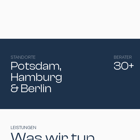
STANDORTE
BERATER
Potsdam,
30+
Hamburg​
& Berlin
LEISTUNGEN
Was wir tun