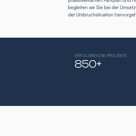
praxisrelevanten Fahrplan und h
begleiten wir Sie bei der Umse
der Umbruchsituation hervorge
ERFOLGREICHE PROJEKTE
850+