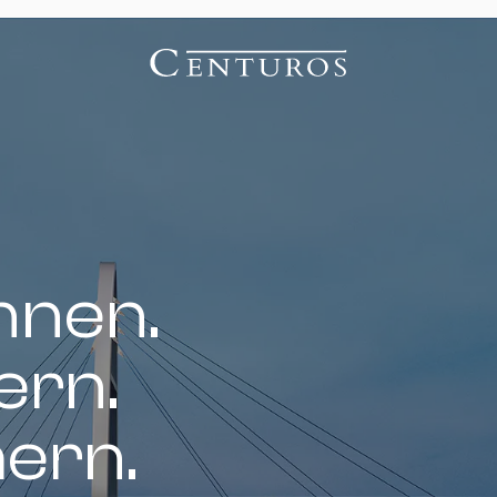
nnen.
ern.
hern.