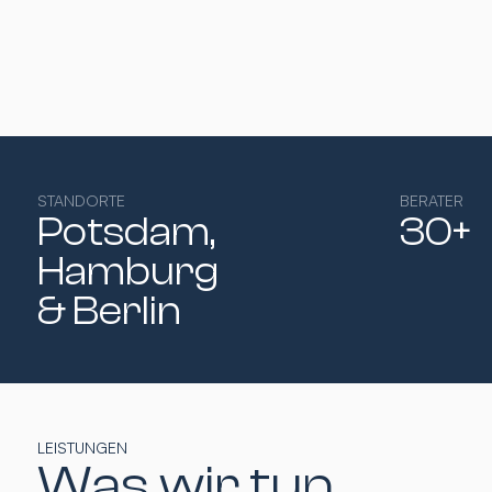
STANDORTE
BERATER
Potsdam,
30+
Hamburg​
& Berlin
LEISTUNGEN
Was wir tun