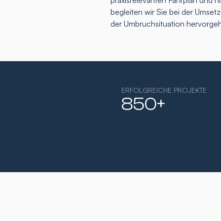
praxisrelevanten Fahrplan und h
begleiten wir Sie bei der Umse
der Umbruchsituation hervorge
ERFOLGREICHE PROJEKTE
850+