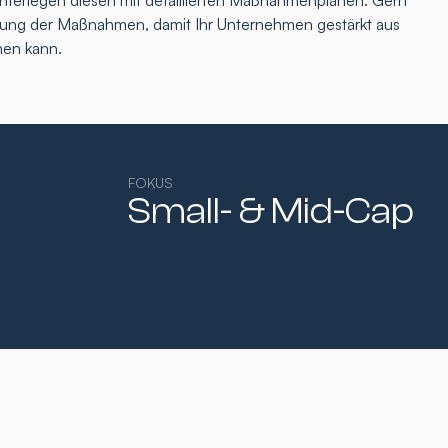
interlegen diesen mit detaillierten Maßnahmenplänen. Gern
tzung der Maßnahmen, damit Ihr Unternehmen gestärkt aus
hen kann.
FOKUS
Small- & Mid-Cap​