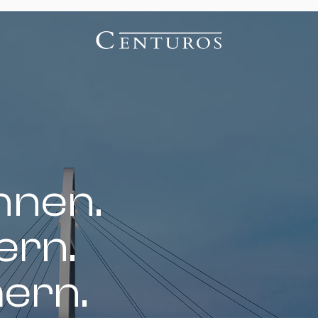
nnen.
ern.
hern.