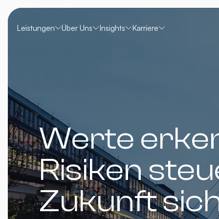
Leistungen
Über Uns
Insights
Karriere
Werte erke
Risiken steu
Zukunft sic