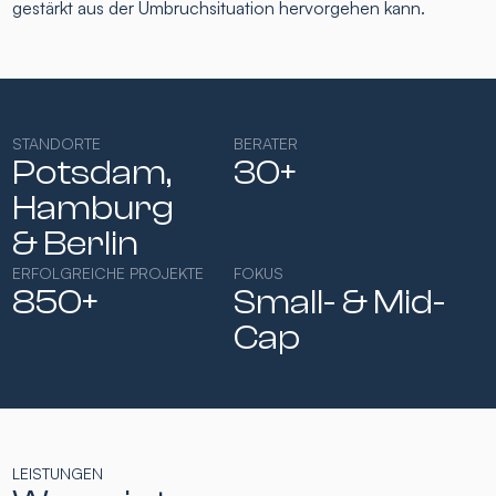
gestärkt aus der Umbruchsituation hervorgehen kann.
STANDORTE
BERATER
Potsdam,
30+
Hamburg​
& Berlin
ERFOLGREICHE PROJEKTE
FOKUS
850+
Small- & Mid-
Cap​
LEISTUNGEN