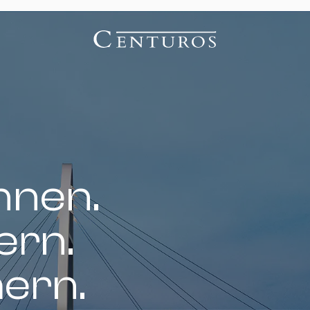
nnen.
ern.
hern.