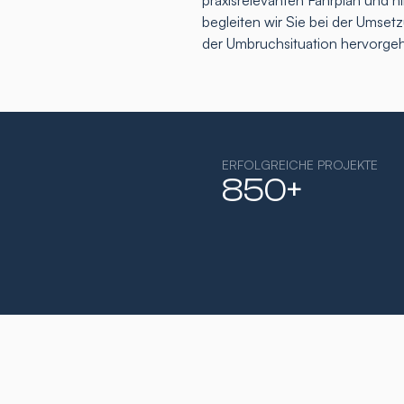
praxisrelevanten Fahrplan und h
begleiten wir Sie bei der Umse
der Umbruchsituation hervorge
ERFOLGREICHE PROJEKTE
850+