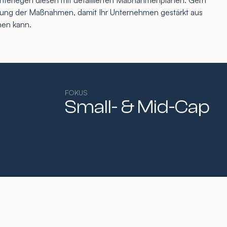
interlegen diesen mit detaillierten Maßnahmenplänen. Gern
tzung der Maßnahmen, damit Ihr Unternehmen gestärkt aus
hen kann.
FOKUS
Small- & Mid-Cap​