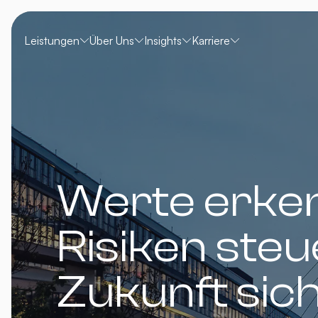
Leistungen
Über Uns
Insights
Karriere
Werte erke
Risiken steu
Zukunft sic