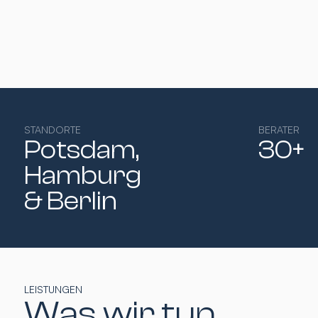
STANDORTE
BERATER
Potsdam,
30+
Hamburg​
& Berlin
LEISTUNGEN
Was wir tun