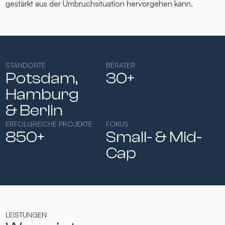
gestärkt aus der Umbruchsituation hervorgehen kann.
STANDORTE
BERATER
Potsdam,
30+
Hamburg​
& Berlin
ERFOLGREICHE PROJEKTE
FOKUS
850+
Small- & Mid-
Cap​
LEISTUNGEN