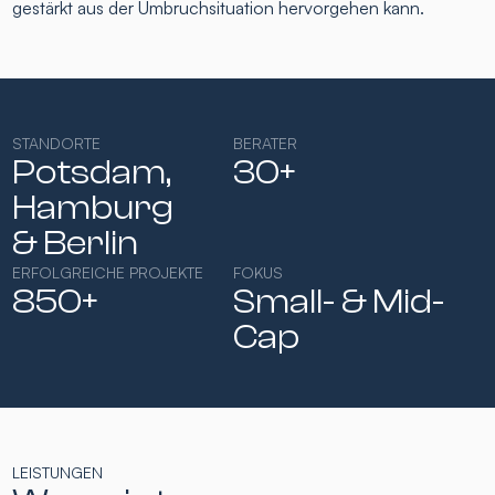
gestärkt aus der Umbruchsituation hervorgehen kann.
STANDORTE
BERATER
Potsdam,
30+
Hamburg​
& Berlin
ERFOLGREICHE PROJEKTE
FOKUS
850+
Small- & Mid-
Cap​
LEISTUNGEN