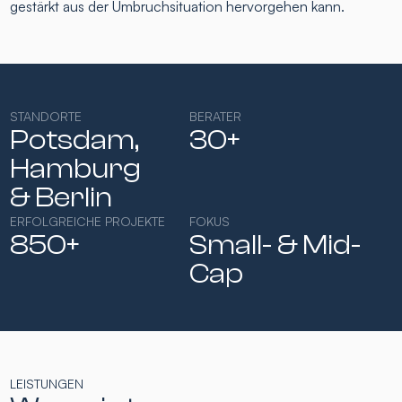
gestärkt aus der Umbruchsituation hervorgehen kann.
STANDORTE
BERATER
Potsdam,
30+
Hamburg​
& Berlin
ERFOLGREICHE PROJEKTE
FOKUS
850+
Small- & Mid-
Cap​
LEISTUNGEN