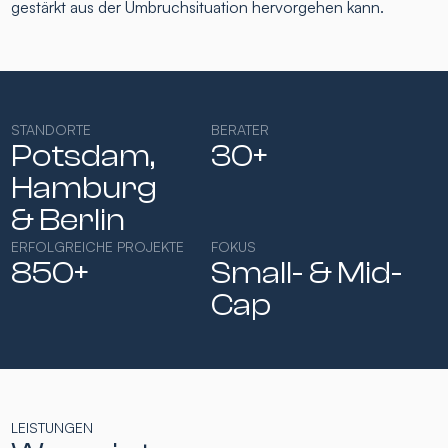
gestärkt aus der Umbruchsituation hervorgehen kann.
STANDORTE
BERATER
Potsdam,
30+
Hamburg​
& Berlin
ERFOLGREICHE PROJEKTE
FOKUS
850+
Small- & Mid-
Cap​
LEISTUNGEN