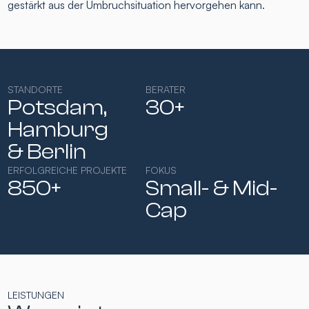
gestärkt aus der Umbruchsituation hervorgehen kann.
STANDORTE
BERATER
Potsdam,
30+
Hamburg​
& Berlin
ERFOLGREICHE PROJEKTE
FOKUS
850+
Small- & Mid-
Cap​
LEISTUNGEN