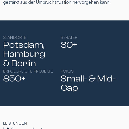
gestärkt aus der Umbruchsituation hervorgehen kann.
STANDORTE
BERATER
Potsdam,
30+
Hamburg​
& Berlin
ERFOLGREICHE PROJEKTE
FOKUS
850+
Small- & Mid-
Cap​
LEISTUNGEN