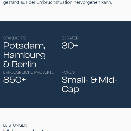
gestärkt aus der Umbruchsituation hervorgehen kann.
STANDORTE
BERATER
Potsdam,
30+
Hamburg​
& Berlin
ERFOLGREICHE PROJEKTE
FOKUS
850+
Small- & Mid-
Cap​
LEISTUNGEN