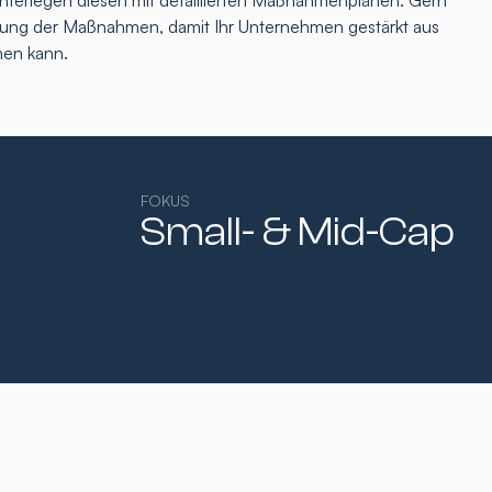
interlegen diesen mit detaillierten Maßnahmenplänen. Gern
tzung der Maßnahmen, damit Ihr Unternehmen gestärkt aus
hen kann.
FOKUS
Small- & Mid-Cap​