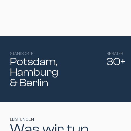
STANDORTE
BERATER
Potsdam,
30+
Hamburg​
& Berlin
LEISTUNGEN
Was wir tun