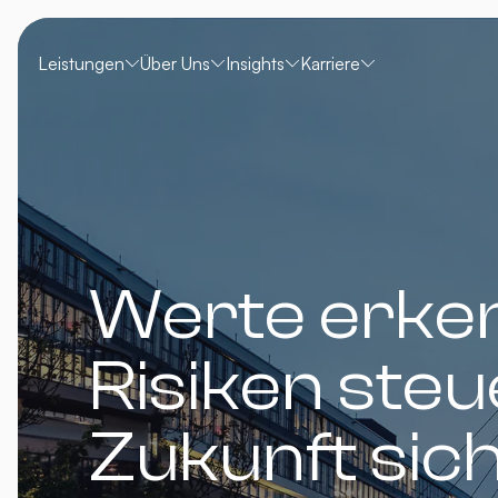
Leistungen
Über Uns
Insights
Karriere
Werte erke
Risiken steu
Zukunft sic