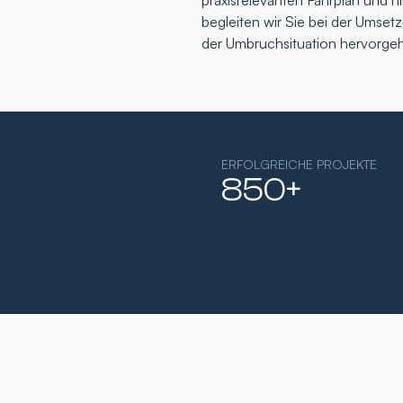
praxisrelevanten Fahrplan und h
begleiten wir Sie bei der Umse
der Umbruchsituation hervorge
ERFOLGREICHE PROJEKTE
850+