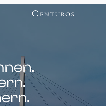
nnen.
ern.
hern.