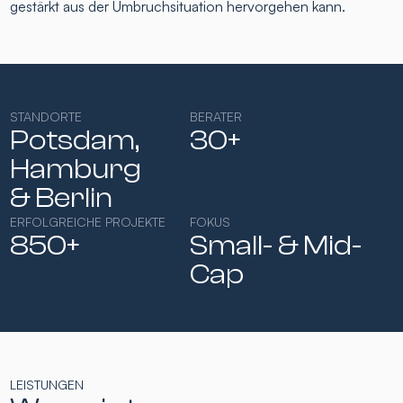
gestärkt aus der Umbruchsituation hervorgehen kann.
STANDORTE
BERATER
Potsdam,
30+
Hamburg​
& Berlin
ERFOLGREICHE PROJEKTE
FOKUS
850+
Small- & Mid-
Cap​
LEISTUNGEN