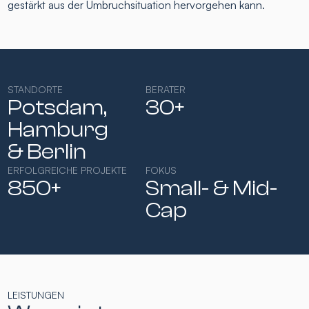
gestärkt aus der Umbruchsituation hervorgehen kann.
STANDORTE
BERATER
Potsdam,
30+
Hamburg​
& Berlin
ERFOLGREICHE PROJEKTE
FOKUS
850+
Small- & Mid-
Cap​
LEISTUNGEN