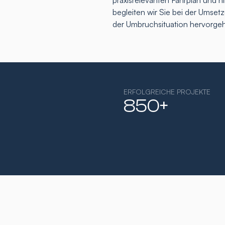
praxisrelevanten Fahrplan und h
begleiten wir Sie bei der Umse
der Umbruchsituation hervorge
ERFOLGREICHE PROJEKTE
850+