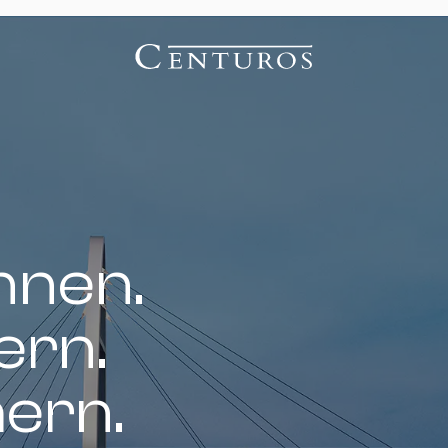
nnen.
ern.
hern.