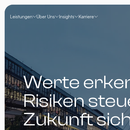
Leistungen
Über Uns
Insights
Karriere
Werte erke
Risiken steu
Zukunft sic