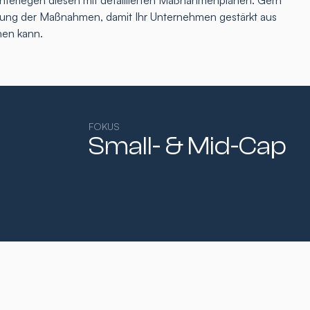
interlegen diesen mit detaillierten Maßnahmenplänen. Gern
tzung der Maßnahmen, damit Ihr Unternehmen gestärkt aus
hen kann.
FOKUS
Small- & Mid-Cap​