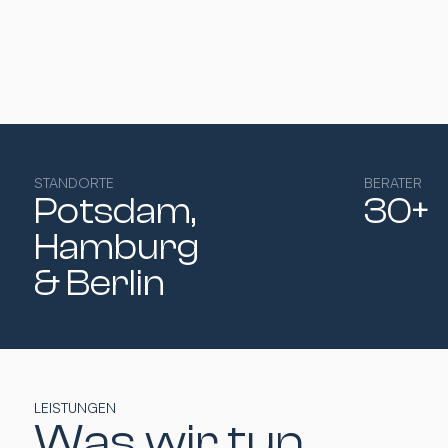
STANDORTE
BERATER
Potsdam,
30+
Hamburg​
& Berlin
LEISTUNGEN
Was wir tun