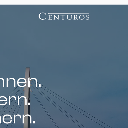
nnen.
ern.
hern.