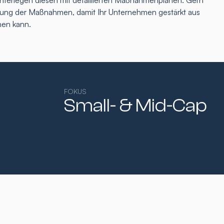
interlegen diesen mit detaillierten Maßnahmenplänen. Gern
tzung der Maßnahmen, damit Ihr Unternehmen gestärkt aus
hen kann.
FOKUS
Small- & Mid-Cap​