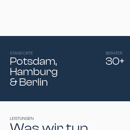
STANDORTE
BERATER
Potsdam,
30+
Hamburg​
& Berlin
LEISTUNGEN
Was wir tun