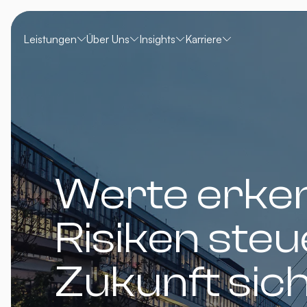
Leistungen
Über Uns
Insights
Karriere
Werte erke
Risiken steu
Zukunft sic