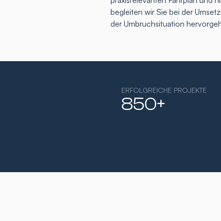
praxisrelevanten Fahrplan und h
begleiten wir Sie bei der Umse
der Umbruchsituation hervorge
ERFOLGREICHE PROJEKTE
850+