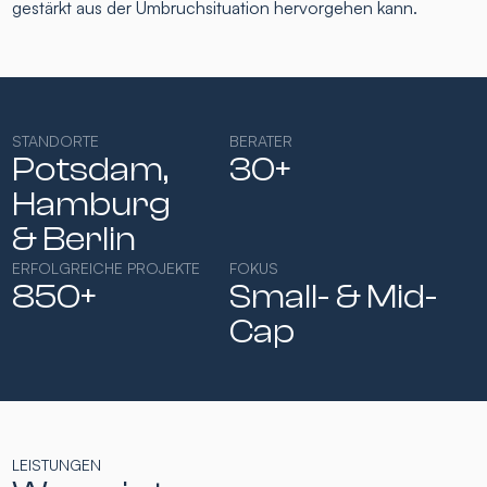
gestärkt aus der Umbruchsituation hervorgehen kann.
STANDORTE
BERATER
Potsdam,
30+
Hamburg​
& Berlin
ERFOLGREICHE PROJEKTE
FOKUS
850+
Small- & Mid-
Cap​
LEISTUNGEN