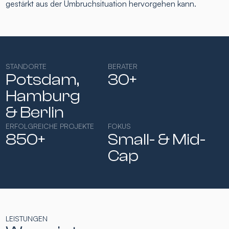
gestärkt aus der Umbruchsituation hervorgehen kann.
STANDORTE
BERATER
Potsdam,
30+
Hamburg​
& Berlin
ERFOLGREICHE PROJEKTE
FOKUS
850+
Small- & Mid-
Cap​
LEISTUNGEN