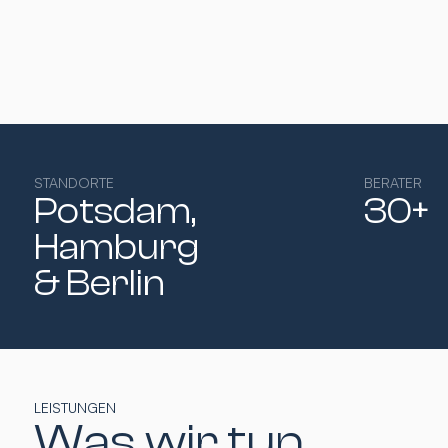
STANDORTE
BERATER
Potsdam,
30+
Hamburg​
& Berlin
LEISTUNGEN
Was wir tun