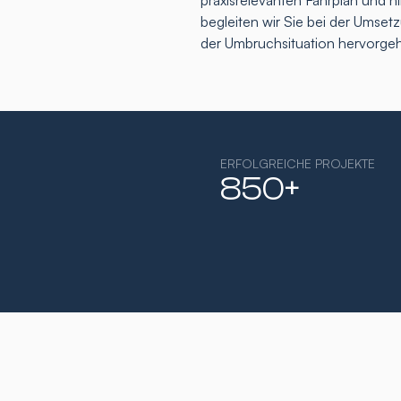
praxisrelevanten Fahrplan und h
begleiten wir Sie bei der Umse
der Umbruchsituation hervorge
ERFOLGREICHE PROJEKTE
850+