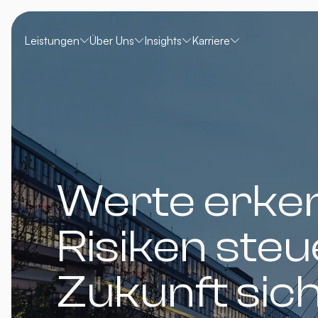
Leistungen
Über Uns
Insights
Karriere
Werte erke
Risiken steu
Zukunft sic