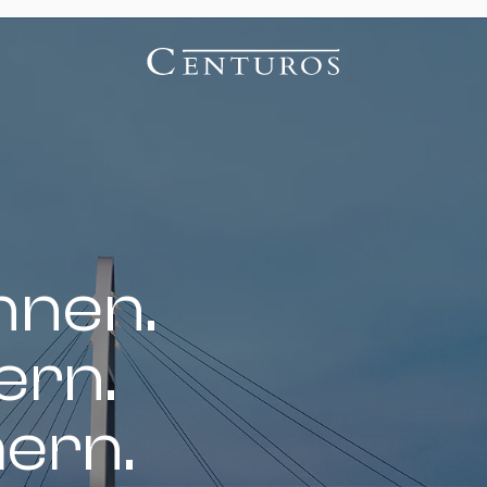
nnen.
ern.
hern.