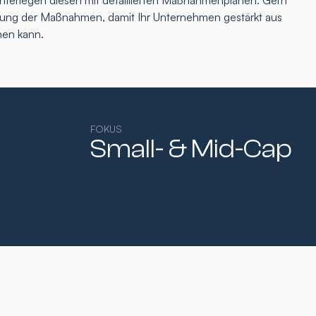
interlegen diesen mit detaillierten Maßnahmenplänen. Gern
tzung der Maßnahmen, damit Ihr Unternehmen gestärkt aus
hen kann.
FOKUS
Small- & Mid-Cap​