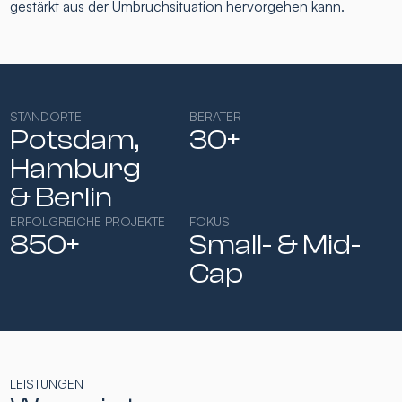
gestärkt aus der Umbruchsituation hervorgehen kann.
STANDORTE
BERATER
Potsdam,
30+
Hamburg​
& Berlin
ERFOLGREICHE PROJEKTE
FOKUS
850+
Small- & Mid-
Cap​
LEISTUNGEN