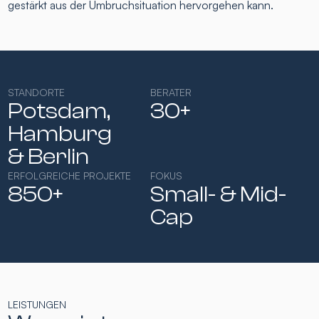
gestärkt aus der Umbruchsituation hervorgehen kann.
STANDORTE
BERATER
Potsdam,
30+
Hamburg​
& Berlin
ERFOLGREICHE PROJEKTE
FOKUS
850+
Small- & Mid-
Cap​
LEISTUNGEN