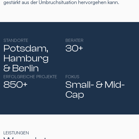
gestärkt aus der Umbruchsituation hervorgehen kann.
STANDORTE
BERATER
Potsdam,
30+
Hamburg​
& Berlin
ERFOLGREICHE PROJEKTE
FOKUS
850+
Small- & Mid-
Cap​
LEISTUNGEN