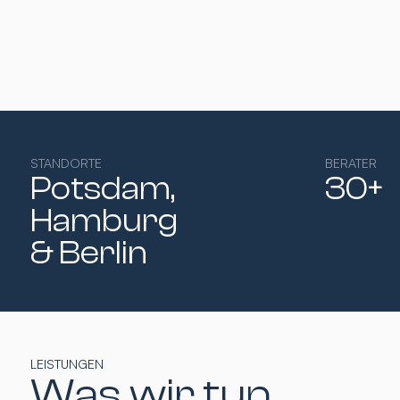
STANDORTE
BERATER
Potsdam,
30+
Hamburg​
& Berlin
LEISTUNGEN
Was wir tun