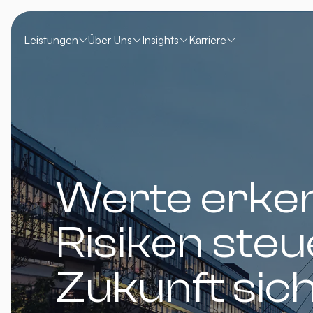
Leistungen
Über Uns
Insights
Karriere
Werte erke
Risiken steu
Zukunft sic