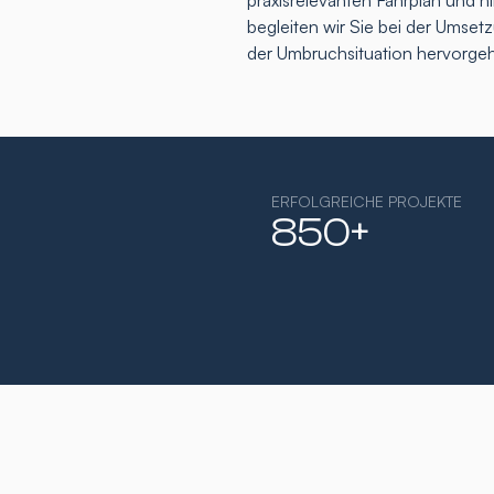
praxisrelevanten Fahrplan und h
begleiten wir Sie bei der Umse
der Umbruchsituation hervorge
ERFOLGREICHE PROJEKTE
850+