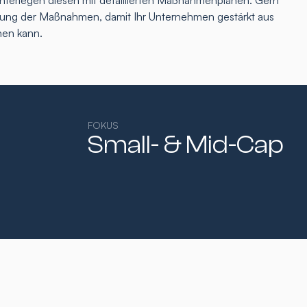
interlegen diesen mit detaillierten Maßnahmenplänen. Gern
tzung der Maßnahmen, damit Ihr Unternehmen gestärkt aus
hen kann.
FOKUS
Small- & Mid-Cap​