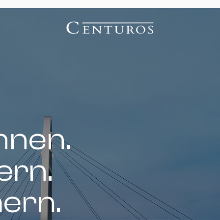
nnen.
ern.
hern.