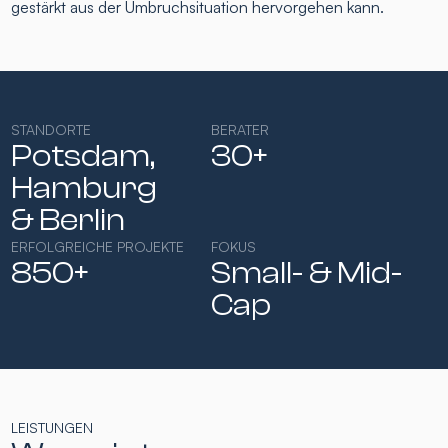
gestärkt aus der Umbruchsituation hervorgehen kann.
STANDORTE
BERATER
Potsdam,
30+
Hamburg​
& Berlin
ERFOLGREICHE PROJEKTE
FOKUS
850+
Small- & Mid-
Cap​
LEISTUNGEN