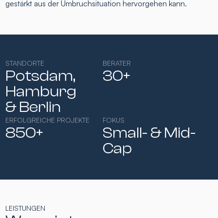
gestärkt aus der Umbruchsituation hervorgehen kann.
STANDORTE
BERATER
Potsdam,
30+
Hamburg​
& Berlin
ERFOLGREICHE PROJEKTE
FOKUS
850+
Small- & Mid-
Cap​
LEISTUNGEN